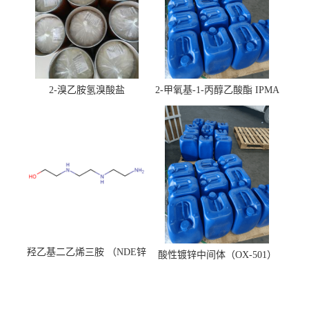
2-溴乙胺氢溴酸盐
2-甲氧基-1-丙醇乙酸酯 IPMA
羟乙基二乙烯三胺 （NDE锌
酸性镀锌中间体（OX-501）
镍络合剂）