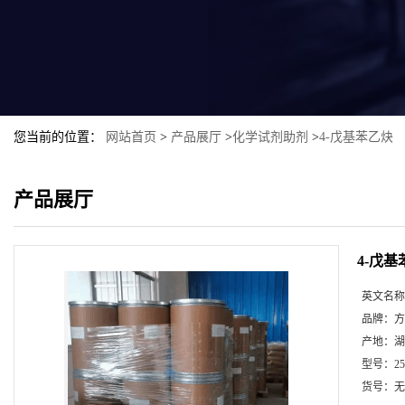
您当前的位置：
网站首页
>
产品展厅
>
化学试剂助剂
>
4-戊基苯乙炔
产品展厅
4-戊
英文名称
品牌：
方
产地：
湖
型号：
2
货号：
无