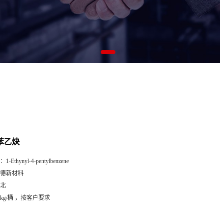
基苯乙炔
：
1-Ethynyl-4-pentylbenzene
德新材料
北
5kg/桶 ，按客户要求