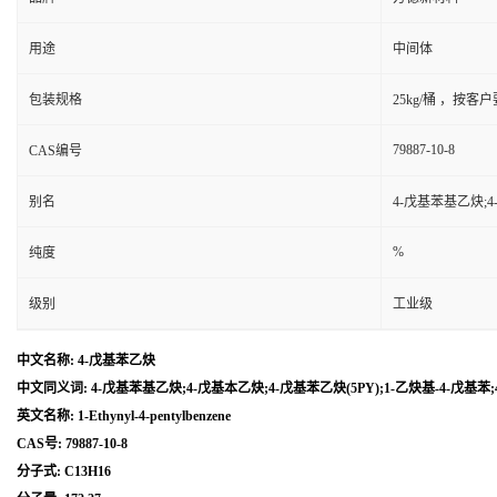
用途
中间体
包装规格
25kg/桶 ，按客
79887-10-8
CAS编号
别名
4-戊基苯基乙炔;4
%
纯度
级别
工业级
中文名称: 4-戊基苯乙炔
中文同义词: 4-戊基苯基乙炔;4-戊基本乙炔;4-戊基苯乙炔(5PY);1-乙炔基-4-戊基苯
英文名称: 1-Ethynyl-4-pentylbenzene
CAS号: 79887-10-8
分子式: C13H16