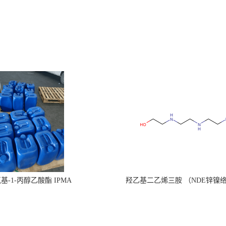
氧基-1-丙醇乙酸酯 IPMA
羟乙基二乙烯三胺 （NDE锌镍