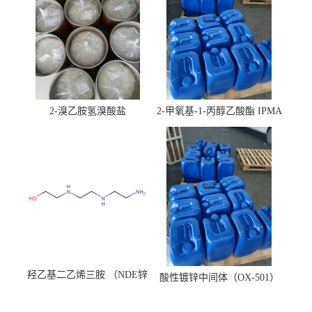
2-溴乙胺氢溴酸盐
2-甲氧基-1-丙醇乙酸酯 IPMA
羟乙基二乙烯三胺 （NDE锌
酸性镀锌中间体（OX-501）
镍络合剂）