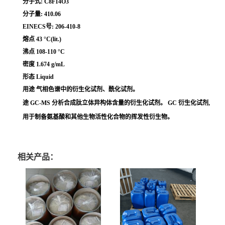
分子式: C8F14O3
分子量: 410.06
EINECS号: 206-410-8
熔点 43 °C(lit.)
沸点 108-110 °C
密度 1.674 g/mL
形态 Liquid
用途 气相色谱中的衍生化试剂、酰化试剂。
途 GC-MS 分析合成肽立体异构体含量的衍生化试剂。 GC 衍生化试剂,
用于制备氨基酸和其他生物活性化合物的挥发性衍生物。
相关产品：