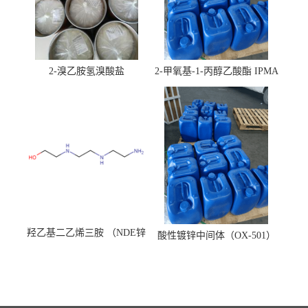
2-溴乙胺氢溴酸盐
2-甲氧基-1-丙醇乙酸酯 IPMA
羟乙基二乙烯三胺 （NDE锌
酸性镀锌中间体（OX-501）
镍络合剂）