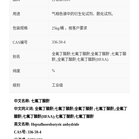
用途
气相色谱中的衍生化试剂、酰化试剂。
包装规格
25kg/桶 ，按客户要求
336-59-4
CAS编号
全氟丁酸酐;七氟丁酸酐;全氟丁酸酐 ;七氟丁酸
别名
酐,;全氟丁酸酐;七氟丁酸酐(HFAA)
%
纯度
级别
工业级
中文名称: 七氟丁酸酐
中文同义词: 全氟丁酸酐;七氟丁酸酐;全氟丁酸酐 ;七氟丁酸酐,;全氟丁
酸酐;七氟丁酸酐(HFAA);七氟丁酸酐;七氟丁酸酐
英文名称: Heptafluorobutyric anhydride
CAS号: 336-59-4