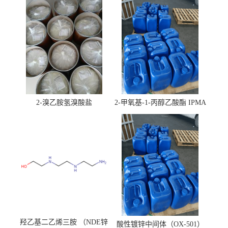
2-溴乙胺氢溴酸盐
2-甲氧基-1-丙醇乙酸酯 IPMA
羟乙基二乙烯三胺 （NDE锌
酸性镀锌中间体（OX-501）