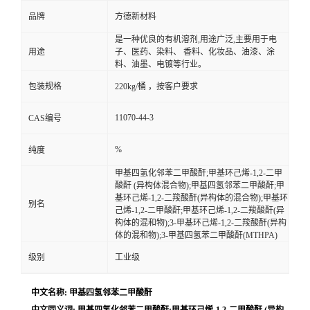
品牌
方德新材料
是一种优良的有机溶剂,用途广泛,主要用于电
用途
子、医药、染料、 香料、化妆品、油漆、涂
料、油墨、电镀等行业。
包装规格
220kg/桶 ，按客户要求
11070-44-3
CAS编号
%
纯度
甲基四氢化邻苯二甲酸酐;甲基环己烯-1,2-二甲
酸酐 (异构体混合物);甲基四氢邻苯二甲酸酐;甲
基环己烯-1,2-二羧酸酐(异构体的混合物);甲基环
别名
己烯-1,2-二甲酸酐;甲基环己烯-1,2-二羧酸酐(异
构体的混和物);3-甲基环己烯-1,2-二羧酸酐(异构
体的混和物);3-甲基四氢苯二甲酸酐(MTHPA)
级别
工业级
中文名称: 甲基四氢邻苯二甲酸酐
中文同义词: 甲基四氢化邻苯二甲酸酐;甲基环己烯-1,2-二甲酸酐 (异构