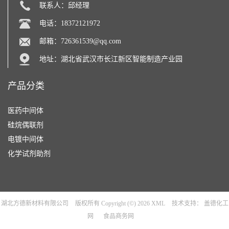
联系人：邱经理
电话：18372121972
邮箱：
726361539@qq.com
地址：湖北省武汉市长江新区智能制造产业园
产品分类
医药中间体
硅烷偶联剂
电镀中间体
化学试剂助剂
湖北方德新材料有限公司
版权所有 Copyright (©) 2026
XML
技术支持：
盖德化工
网
食品商务网