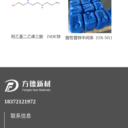
羟乙基二乙烯三胺 （NDE锌
酸性镀锌中间体（OX-501）
镍络合剂）
18372121972
联系信息