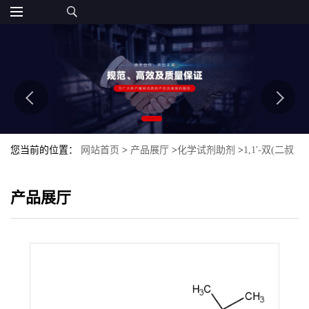
您当前的位置：
网站首页
>
产品展厅
>
化学试剂助剂
>
1,1'-双(二叔
丁基膦)二茂铁
产品展厅