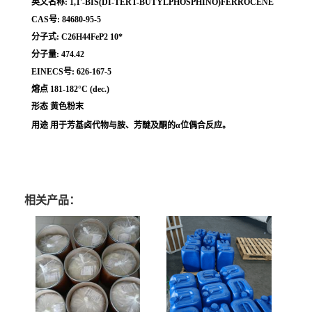
英文名称: 1,1'-BIS(DI-TERT-BUTYLPHOSPHINO)FERROCENE
CAS号: 84680-95-5
分子式: C26H44FeP2 10*
分子量: 474.42
EINECS号: 626-167-5
熔点 181-182°C (dec.)
形态 黄色粉末
用途 用于芳基卤代物与胺、芳醚及酮的α位偶合反应。
相关产品：