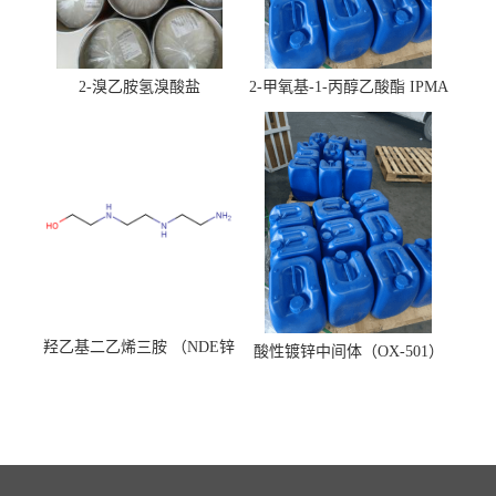
2-溴乙胺氢溴酸盐
2-甲氧基-1-丙醇乙酸酯 IPMA
羟乙基二乙烯三胺 （NDE锌
酸性镀锌中间体（OX-501）
镍络合剂）