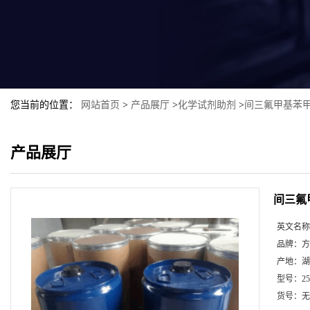
您当前的位置：
网站首页
>
产品展厅
>
化学试剂助剂
>
间三氟甲基苯
产品展厅
间三氟
英文名称
品牌：
方
产地：
湖
型号：
2
货号：
无