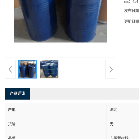
cas：
454
发布日期
更新日期
产品详请
产地
湖北
货号
无
品牌
方德新材料