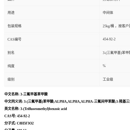
用途
中间体
包装规格
25kg/桶 ，按客
454-92-2
CAS编号
别名
3-(三氟甲基)苯甲
%
纯度
级别
工业级
中文名称: 3-三氟甲基苯甲酸
中文同义词: 3-(三氟甲基)苯甲酸;ALPHA,ALPHA,ALPHA-三氟间甲苯酸;3-羧基
英文名称: 3-(Trifluoromethyl)benzoic acid
CAS号: 454-92-2
分子式: C8H5F3O2