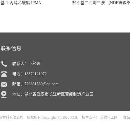
氧基-1-丙醇乙酸酯 IPMA
羟乙基二乙烯三胺 （NDE锌镍
联系信息
联系人：邱经理
电话：18372121972
邮箱：
726361539@qq.com
地址：湖北省武汉市长江新区智能制造产业园
新材料有限公司
版权所有 Copyright (©) 2026
XML
技术支持：
盖德化工网
食品