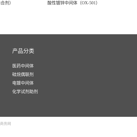
络合剂）
酸性镀锌中间体（OX-501）
产品分类
医药中间体
硅烷偶联剂
电镀中间体
化学试剂助剂
商务网