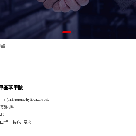
甲酸
甲基苯甲酸
：
3-(Trifluoromethyl)benzoic acid
德新材料
北
5kg/桶 ，按客户要求