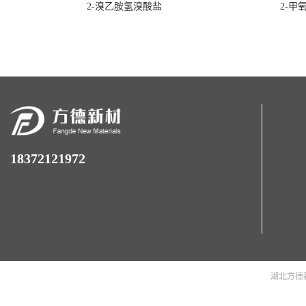
2-溴乙胺氢溴酸盐
2-甲
18372121972
湖北方德