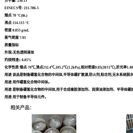
分子量: 230.15
EINECS号: 211-706-5
熔点 70 °C(lit.)
沸点 114-115 °C
密度 0.853 g/mL
蒸气密度 7.95
质量指标
外观:无色透明液体
灼烧残渣≤ 0.05%
化学性质 熔点-70℃,沸点232.4℃,105.2℃(1.2kPa),相对密度0.85(28/1
用途 该品是制备硼氢化合物的中间体,半导体硼扩散源,防火剂,粘合剂,无水系统脱
用途 用作硼氢化合物中间体。
用途 是制备硼氢化合物的中间体,用于合成橡胶添加剂、润滑油添加剂、半导体硼
用途 用于制备半导体元件。
相关产品：