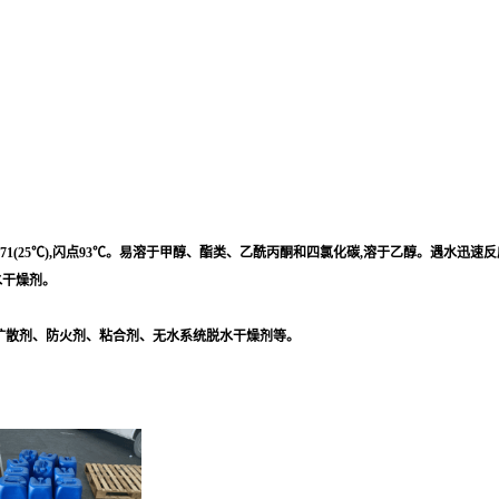
1℃),折光率1.4071(25℃),闪点93℃。易溶于甲醇、酯类、乙酰丙酮和四氯化碳,溶于乙醇。遇水迅
水干燥剂。
扩散剂、防火剂、粘合剂、无水系统脱水干燥剂等。