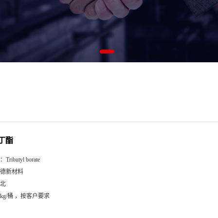
丁酯
：
Tributyl borate
德新材料
北
5kg/桶 ，按客户要求