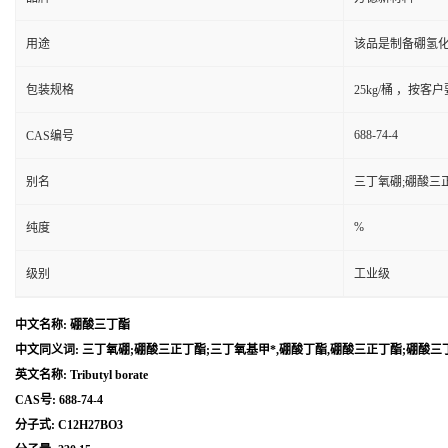
用途
该品是制备硼氢化
包装规格
25kg/桶 ，按客
688-74-4
CAS编号
别名
三丁氧硼;硼酸三
%
纯度
级别
工业级
中文名称: 硼酸三丁酯
中文同义词: 三丁氧硼;硼酸三正丁酯;三丁氧基甲*,硼酸丁酯,硼酸三正丁酯;硼酸三
英文名称: Tributyl borate
CAS号: 688-74-4
分子式: C12H27BO3