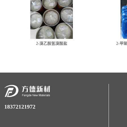
2-溴乙胺氢溴酸盐
2-甲
18372121972