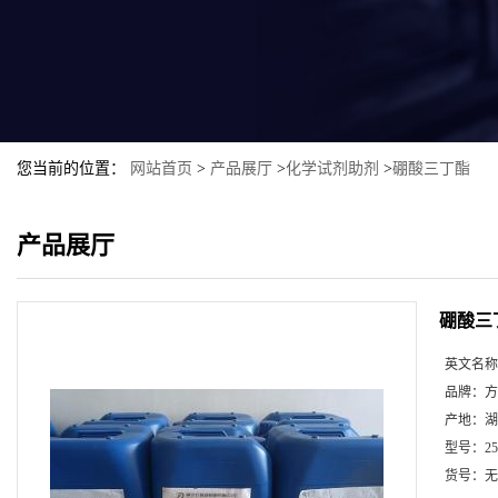
您当前的位置：
网站首页
>
产品展厅
>
化学试剂助剂
>
硼酸三丁酯
产品展厅
硼酸三
英文名称
品牌：
方
产地：
湖
型号：
2
货号：
无