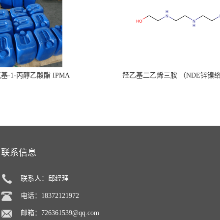
氧基-1-丙醇乙酸酯 IPMA
羟乙基二乙烯三胺 （NDE锌镍
联系信息
联系人：邱经理
电话：18372121972
邮箱：
726361539@qq.com