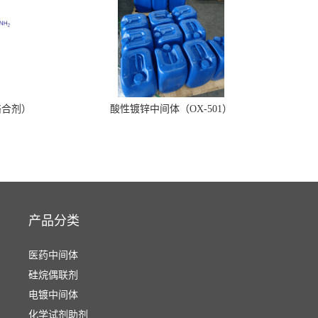
络合剂）
酸性镀锌中间体（OX-501）
产品分类
医药中间体
硅烷偶联剂
电镀中间体
化学试剂助剂