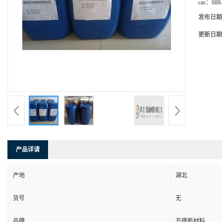
cas：
688
发布日期
更新日期
产品详请
产地
湖北
货号
无
品牌
方德新材料