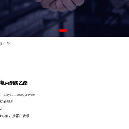
酮酸乙酯
3-三氟丙酮酸乙酯
：
Ethyl trifluoropyruvate
德新材料
北
5kg/桶 ，按客户要求