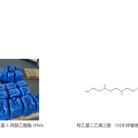
氧基-1-丙醇乙酸酯 IPMA
羟乙基二乙烯三胺 （NDE锌镍