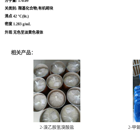
分子量: 170.09
关类别: 羰基化合物;有机砌块
沸点 42 °C(lit.)
密度 1.283 g/mL
外观 无色至淡黄色液体
相关产品：
2-溴乙胺氢溴酸盐
2-甲