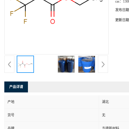
cas：
130
发布日期
更新日期
产品详请
产地
湖北
货号
无
品牌
方德新材料