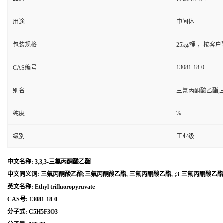
用途
中间体
包装规格
25kg/桶 ，按客
13081-18-0
CAS编号
别名
三氟丙酮酸乙酯;三氟
%
纯度
级别
工业级
中文名称: 3,3,3-三氟丙酮酸乙酯
中文同义词: 三氟丙酮酸乙酯;三氟丙酮酸乙酯, 三氟丙酮酸乙酯, ;3-三氟丙酮酸乙酯;3,3,
英文名称: Ethyl trifluoropyruvate
CAS号: 13081-18-0
分子式: C5H5F3O3