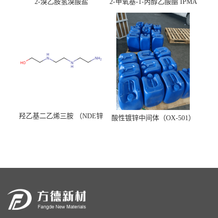
2-溴乙胺氢溴酸盐
2-甲氧基-1-丙醇乙酸酯 IPMA
羟乙基二乙烯三胺 （NDE锌
酸性镀锌中间体（OX-501）
镍络合剂）