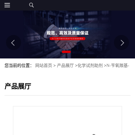
您当前的位置：
网站首页
>
产品展厅
>
化学试剂助剂
>
N-苄氧羰基-
L-苯丙氨酸 N-羟基琥珀酰亚胺酯
产品展厅