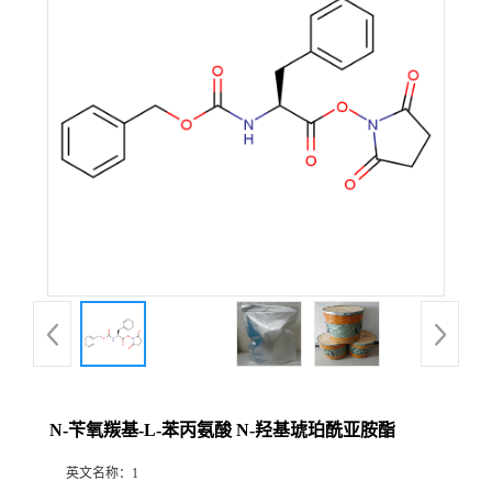
N-苄氧羰基-L-苯丙氨酸 N-羟基琥珀酰亚胺酯
英文名称：
1