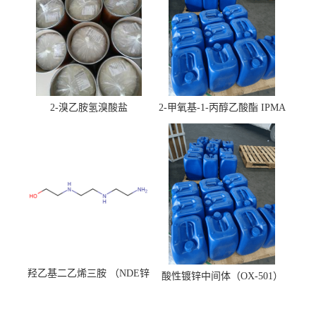
2-溴乙胺氢溴酸盐
2-甲氧基-1-丙醇乙酸酯 IPMA
羟乙基二乙烯三胺 （NDE锌
酸性镀锌中间体（OX-501）
镍络合剂）