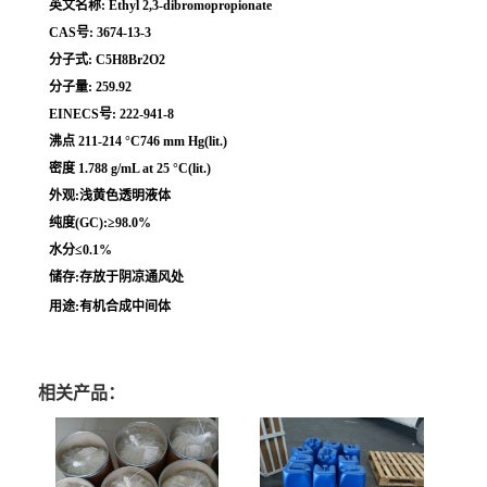
英文名称: Ethyl 2,3-dibromopropionate
CAS号: 3674-13-3
分子式: C5H8Br2O2
分子量: 259.92
EINECS号: 222-941-8
沸点 211-214 °C746 mm Hg(lit.)
密度 1.788 g/mL at 25 °C(lit.)
外观:浅黄色透明液体
纯度(GC):≥98.0%
水分≤0.1%
储存:存放于阴凉通风处
用途:有机合成中间体
相关产品：