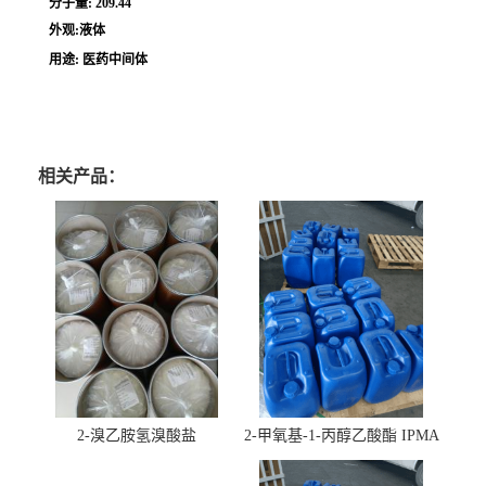
分子量: 209.44
外观:液体
用途: 医药中间体
相关产品：
2-溴乙胺氢溴酸盐
2-甲氧基-1-丙醇乙酸酯 IPMA