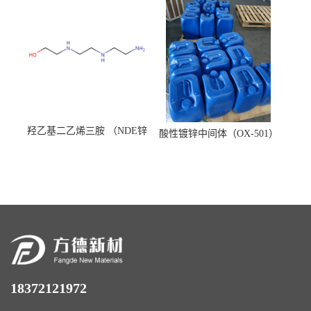
羟乙基二乙烯三胺 （NDE锌
酸性镀锌中间体（OX-501）
镍络合剂）
18372121972