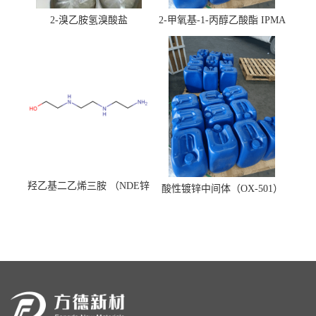
2-溴乙胺氢溴酸盐
2-甲氧基-1-丙醇乙酸酯 IPMA
羟乙基二乙烯三胺 （NDE锌
酸性镀锌中间体（OX-501）
镍络合剂）