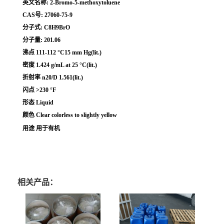
英文名称: 2-Bromo-5-methoxytoluene
CAS号: 27060-75-9
分子式: C8H9BrO
分子量: 201.06
沸点 111-112 °C15 mm Hg(lit.)
密度 1.424 g/mL at 25 °C(lit.)
折射率 n20/D 1.561(lit.)
闪点 >230 °F
形态 Liquid
颜色 Clear colorless to slightly yellow
用途 用于有机
相关产品：