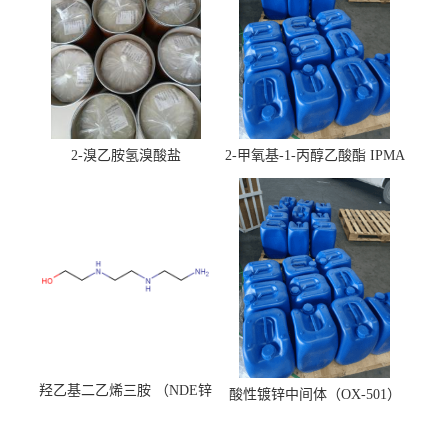
2-溴乙胺氢溴酸盐
2-甲氧基-1-丙醇乙酸酯 IPMA
羟乙基二乙烯三胺 （NDE锌
酸性镀锌中间体（OX-501）
镍络合剂）