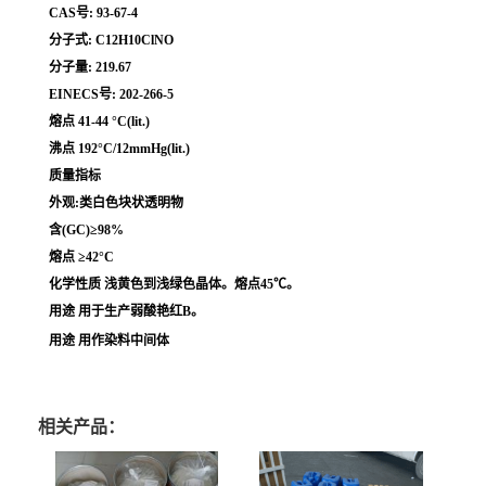
CAS号: 93-67-4
分子式: C12H10ClNO
分子量: 219.67
EINECS号: 202-266-5
熔点 41-44 °C(lit.)
沸点 192°C/12mmHg(lit.)
质量指标
外观:类白色块状透明物
含(GC)≥98%
熔点 ≥42°C
化学性质 浅黄色到浅绿色晶体。熔点45℃。
用途 用于生产弱酸艳红B。
用途 用作染料中间体
相关产品：