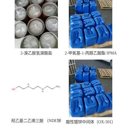
2-溴乙胺氢溴酸盐
2-甲氧基-1-丙醇乙酸酯 IPMA
羟乙基二乙烯三胺 （NDE锌
酸性镀锌中间体（OX-501）
镍络合剂）