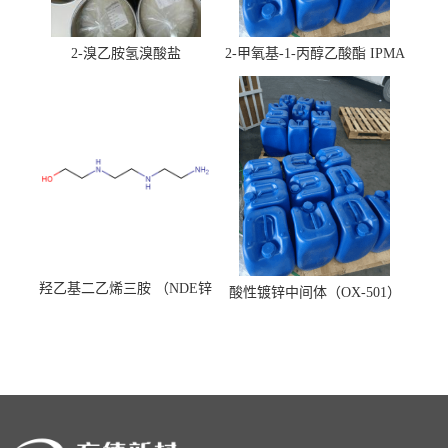
2-溴乙胺氢溴酸盐
2-甲氧基-1-丙醇乙酸酯 IPMA
羟乙基二乙烯三胺 （NDE锌
酸性镀锌中间体（OX-501）
镍络合剂）