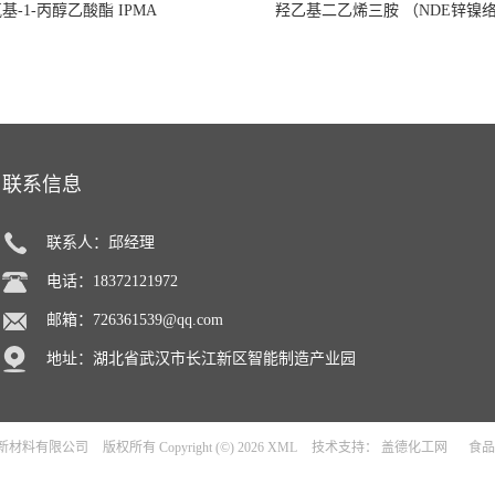
氧基-1-丙醇乙酸酯 IPMA
羟乙基二乙烯三胺 （NDE锌镍
联系信息
联系人：邱经理
电话：18372121972
邮箱：
726361539@qq.com
地址：湖北省武汉市长江新区智能制造产业园
新材料有限公司
版权所有 Copyright (©) 2026
XML
技术支持：
盖德化工网
食品