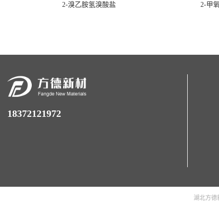
2-溴乙胺氢溴酸盐
2-甲
18372121972
湖北方德