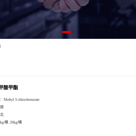
酯
甲酸甲酯
：
Methyl 3-chlorobenzoate
德
北
kg/桶 ;50kg/桶