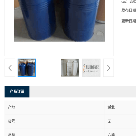
cas：
290
发布日期
更新日期
产品详请
产地
湖北
货号
无
品牌
方德