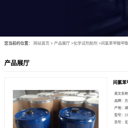
您当前的位置：
网站首页
>
产品展厅
>
化学试剂助剂
>
间氯苯甲酸甲
产品展厅
间氯苯
英文名称
品牌：
方
产地：
湖
型号：
25
货号：
无