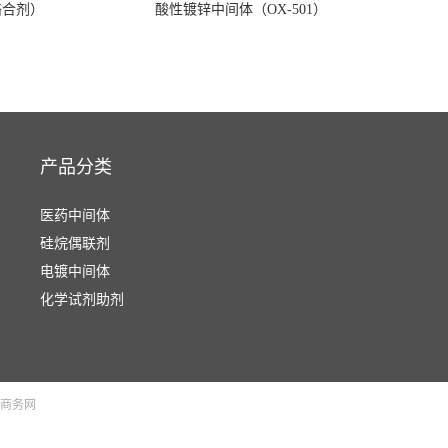
络合剂）
酸性镀锌中间体（OX-501）
产品分类
医药中间体
硅烷偶联剂
电镀中间体
化学试剂助剂
商务网