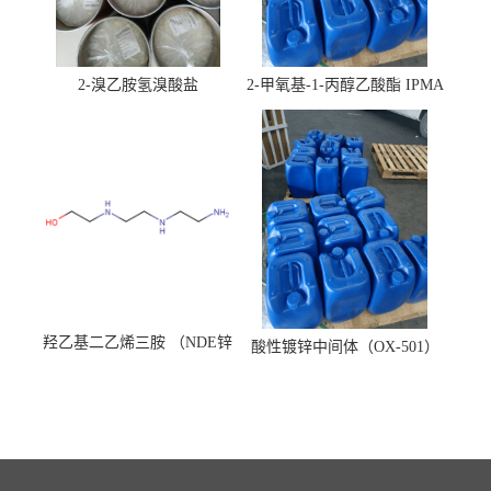
2-溴乙胺氢溴酸盐
2-甲氧基-1-丙醇乙酸酯 IPMA
羟乙基二乙烯三胺 （NDE锌
酸性镀锌中间体（OX-501）
镍络合剂）