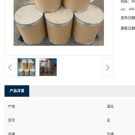
纯度：
99
cas：
448
发布日期
更新日期
产品详请
产地
湖北
货号
无
品牌
方德