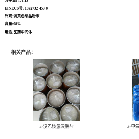
分子量: 171.13
EINECS号: 1592732-453-0
外观:淡黄色结晶粉末
含量:98%
用途:医药中间体
相关产品：
2-溴乙胺氢溴酸盐
2-甲