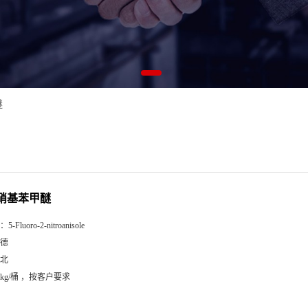
醚
2-硝基苯甲醚
：
5-Fluoro-2-nitroanisole
德
北
5kg/桶 ，按客户要求