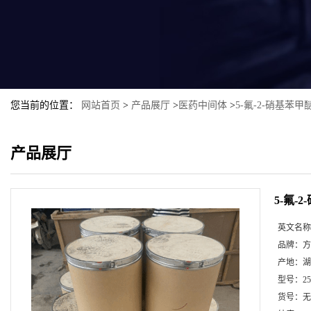
您当前的位置：
网站首页
>
产品展厅
>
医药中间体
>
5-氟-2-硝基苯甲
产品展厅
5-氟-
英文名称
品牌：
方
产地：
湖
型号：
2
货号：
无