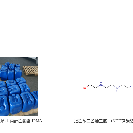
氧基-1-丙醇乙酸酯 IPMA
羟乙基二乙烯三胺 （NDE锌镍