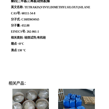
酸四[二甲基(乙烯基)硅烷基]酯
英文名称: TETRAKIS(VINYLDIMETHYLSILOXY)SILANE
CAS号: 60111-54-8
分子式: C16H36O4Si5
分子量: 432.88
EINECS号: 262-061-1
相关类别: 硅烷试剂;有机硅
熔点 <0°C
沸点 130 °C
相关产品：