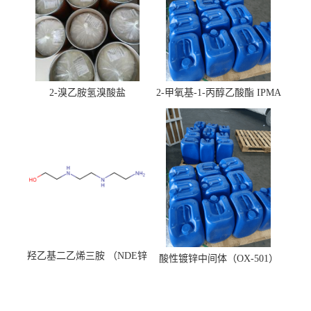
2-溴乙胺氢溴酸盐
2-甲氧基-1-丙醇乙酸酯 IPMA
羟乙基二乙烯三胺 （NDE锌
酸性镀锌中间体（OX-501）
镍络合剂）