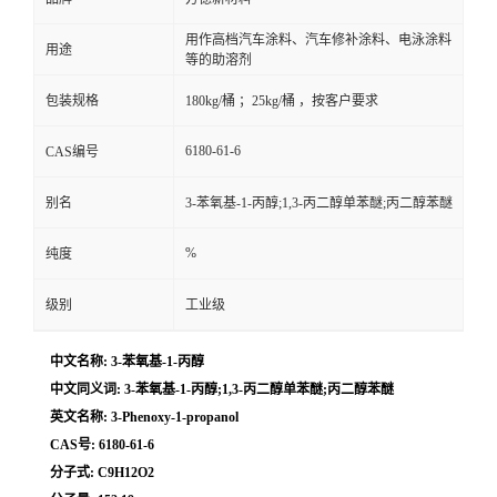
用作高档汽车涂料、汽车修补涂料、电泳涂料
用途
等的助溶剂
包装规格
180kg/桶 ；25kg/桶 ，按客户要求
6180-61-6
CAS编号
别名
3-苯氧基-1-丙醇;1,3-丙二醇单苯醚;丙二醇苯醚
%
纯度
级别
工业级
中文名称: 3-苯氧基-1-丙醇
中文同义词: 3-苯氧基-1-丙醇;1,3-丙二醇单苯醚;丙二醇苯醚
英文名称: 3-Phenoxy-1-propanol
CAS号: 6180-61-6
分子式: C9H12O2