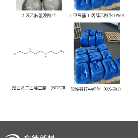
2-溴乙胺氢溴酸盐
2-甲氧基-1-丙醇乙酸酯 IPMA
羟乙基二乙烯三胺 （NDE锌
酸性镀锌中间体（OX-501）
镍络合剂）