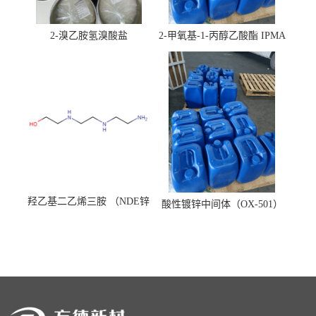
2-溴乙胺氢溴酸盐
2-甲氧基-1-丙醇乙酸酯 IPMA
羟乙基二乙烯三胺 （NDE锌
酸性镀锌中间体（OX-501）
镍络合剂）