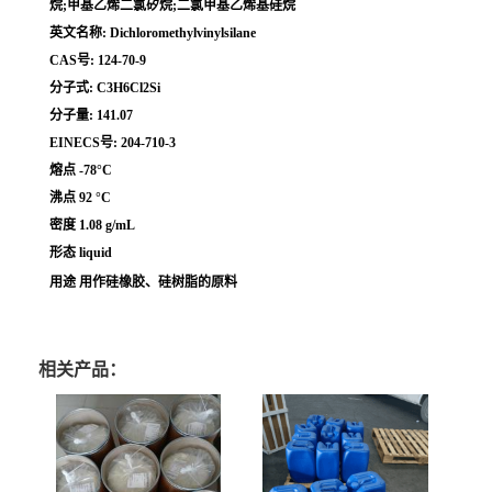
烷;甲基乙烯二氯矽烷;二氯甲基乙烯基硅烷
英文名称: Dichloromethylvinylsilane
CAS号: 124-70-9
分子式: C3H6Cl2Si
分子量: 141.07
EINECS号: 204-710-3
熔点 -78°C
沸点 92 °C
密度 1.08 g/mL
形态 liquid
用途 用作硅橡胶、硅树脂的原料
相关产品：