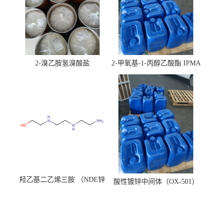
2-溴乙胺氢溴酸盐
2-甲氧基-1-丙醇乙酸酯 IPMA
羟乙基二乙烯三胺 （NDE锌
酸性镀锌中间体（OX-501）
镍络合剂）