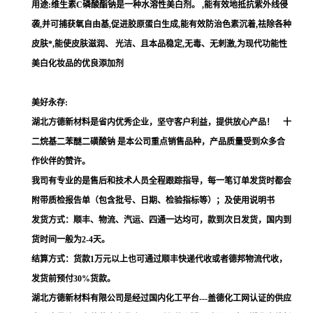
用途:维生素C磷酸酯钠是一种水溶性美白剂。
,能有效地抵抗紫外线侵
袭,并可捕获氧自由基,促进胶原蛋白生成,能有效防治色素沉着,祛除各种
皮肤*,能使皮肤滋润、 光洁、且本品稳定,无毒、无刺激,为现代功能性
美白化妆品的优良添加剂
美好永存:
湖北方德新材料是省内优秀企业，坚守客户利益，提供放心产品！ 十
二烷基二苯醚二磺酸钠 是本公司重点销售品种，产品质量受到众多合
作伙伴的赞许。
我司有专业的是售后和技术人员全程跟踪指导，每一笔订单发货时都会
附带质检报告单（包含批号、日期、检验指标等）；及使用说明书
发货方式：顺丰、物流、汽运、四通一达均可，款到次日发货，国内到
货时间一般为2-4天。
结算方式：货款1万元以上也可通过顺丰快递代收或者德邦物流代收，
发货前预付30%货款。
湖北方德新材料有限公司是经过国内化工平台---盖德化工网认证的供应