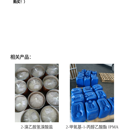
购买！）
相关产品：
2-溴乙胺氢溴酸盐
2-甲氧基-1-丙醇乙酸酯 IPMA