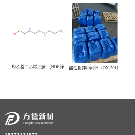
羟乙基二乙烯三胺 （NDE锌
酸性镀锌中间体（OX-501）
镍络合剂）
18372121972