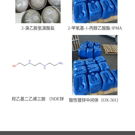
2-溴乙胺氢溴酸盐
2-甲氧基-1-丙醇乙酸酯 IPMA
羟乙基二乙烯三胺 （NDE锌
酸性镀锌中间体（OX-501）
镍络合剂）