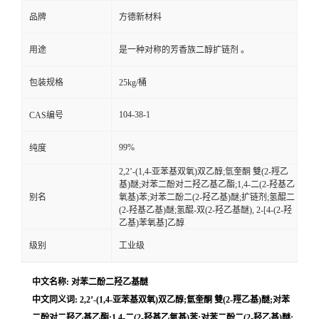
品牌
方德新材料
用途
是一种对称的芳香族二醇扩链剂 。
包装规格
25kg/桶
104-38-1
CAS编号
99%
纯度
2,2’-(1,4-亚苯基双氧)双乙醇;氫奎酮 雙(2-羥乙
基)醚;对苯二酚对二羟乙基乙酯;1,4-二(2-羟基乙
别名
氧基)苯;对苯二酚二(2-羟乙基)醚;扩链剂;氢醌二
(2-羟基乙基)醚;氢醌-双(2-羟乙基醚), 2-[4-(2-羟
乙基)苯氧基]乙醇
级别
工业级
中文名称: 对苯二酚二羟乙基醚
中文同义词: 2,2’-(1,4-亚苯基双氧)双乙醇;氫奎酮 雙(2-羥乙基)醚;对苯
二酚对二羟乙基乙酯;1,4-二(2-羟基乙氧基)苯;对苯二酚二(2-羟乙基)醚;