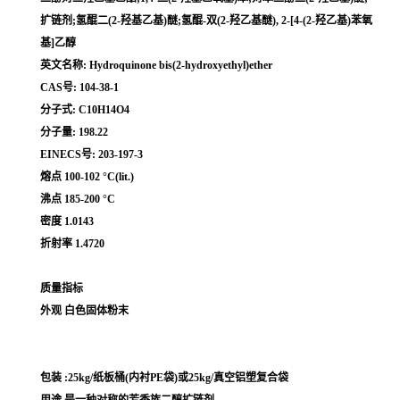
扩链剂;氢醌二(2-羟基乙基)醚;氢醌-双(2-羟乙基醚), 2-[4-(2-羟乙基)苯氧
基]乙醇
英文名称: Hydroquinone bis(2-hydroxyethyl)ether
CAS号: 104-38-1
分子式: C10H14O4
分子量: 198.22
EINECS号: 203-197-3
熔点 100-102 °C(lit.)
沸点 185-200 °C
密度 1.0143
折射率 1.4720
质量指标
外观 白色固体粉末
包装 :25kg/纸板桶(内衬PE袋)或25kg/真空铝塑复合袋
用途 是一种对称的芳香族二醇扩链剂 。