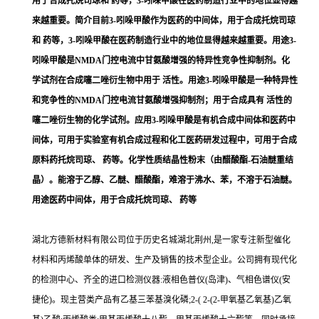
用于合成托烷司琼和 药等，3-吲哚甲酸在医药制造行业中的地位显得越
来越重要。简介目前3-吲哚甲酸作为医药的中间体，用于合成托烷司琼
和 药等，3-吲哚甲酸在医药制造行业中的地位显得越来越重要。用途3-
吲哚甲酸是NMDA门控电流中甘氨酸增强的特异性竞争性抑制剂。化
学试剂在合成噻二唑衍生物中用于 活性。用途3-吲哚甲酸是一种特异性
和竞争性的NMDA门控电流甘氨酸增强抑制剂；用于合成具有 活性的
噻二唑衍生物的化学试剂。应用3-吲哚甲酸是有机合成中间体和医药中
间体，可用于实验室有机合成过程和化工医药研发过程中，可用于合成
原料药托烷司琼、 药等。化学性质结晶性粉末（由醋酸酯-石油醚重结
晶）。能溶于乙醇、乙醚、醋酸酯，难溶于沸水、苯，不溶于石油醚。
用途医药中间体，用于合成托烷司琼、 药等
湖北方德新材料有限公司位于历史名城湖北荆州,是一家专注新型催化
材料和丙烯酸单体的研发、生产及销售的技术型企业。公司拥有现代化
的检测中心、齐全的进口检测仪器:液相色普仪(岛津)、气相色谱仪(安
捷伦)。现主营类产品有乙基三苯基溴化磷;2-( 2-(2-甲氧基乙氧基)乙氧