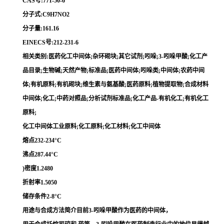
CAS号:771-50-6
分子式:C9H7NO2
分子量:161.16
EINECS号:212-231-6
相关类别:医药化工中间体;杂环砌块;其它试剂;吲哚;3-吲哚甲酸;化工产
品目录;生物碱;天然产物;标准品;医药中间体;吲哚类;中间体;农药中间
体;有机原料;有机砌块;维生素与氨基酸;医药原料;植物提取物;合成材料
中间体;化工;中药对照品;分析试剂标准品;化工产品-有机化工;有机化工
原料;
化工中间体工业原料;化工原料;化工材料;化工中间体
熔点232-234°C
沸点287.44°C
)密度1.2480
折射率1.5050
储存条件2-8°C
用途与合成方法简介目前3-吲哚甲酸作为医药的中间体，