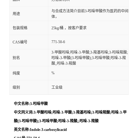
与合成方法简介目前3-吲哚甲酸作为医药的中间
用途
体，
包装规格
25kg/桶 ，按客户要求
771-50-6
CAS编号
3-甲酸吲哚;吲哚-3-甲酸;3-羧基吲哚;3-吲哚羧酸;
别名
吲哚-3-甲酸(3-吲哚甲酸);3-吲哚甲酸;吲哚-3-羧
酸,;吲哚-3-羧酸
%
纯度
级别
工业级
中文名称:3-吲哚甲酸
中文同义词:3-甲酸吲哚;吲哚-3-甲酸;3-羧基吲哚;3-吲哚羧酸;吲哚-3-甲
酸(3-吲哚甲酸);3-吲哚甲酸;吲哚-3-羧酸,;吲哚-3-羧酸
英文名称:Indole-3-carboxylicacid