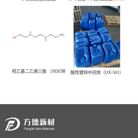
羟乙基二乙烯三胺 （NDE锌
酸性镀锌中间体（OX-501）
镍络合剂）