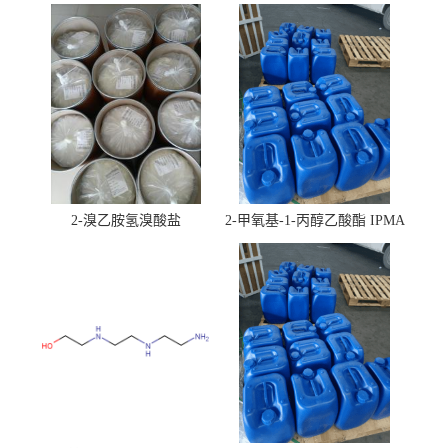
2-溴乙胺氢溴酸盐
2-甲氧基-1-丙醇乙酸酯 IPMA