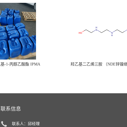
氧基-1-丙醇乙酸酯 IPMA
羟乙基二乙烯三胺 （NDE锌镍
联系信息
联系人：邱经理