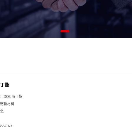
叔丁酯
：
DO3-叔丁酯
德新材料
北
555-91-3