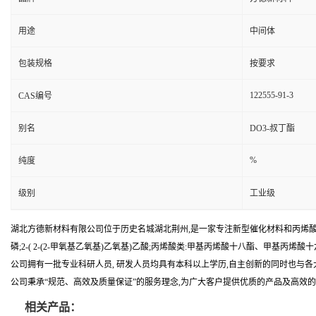
用途
中间体
包装规格
按要求
122555-91-3
CAS编号
别名
DO3-叔丁酯
%
纯度
级别
工业级
湖北方德新材料有限公司位于历史名城湖北荆州,是一家专注新型催化材料和丙烯酸
磷;2-( 2-(2-甲氧基乙氧基)乙氧基)乙酸;丙烯酸类:甲基丙烯酸十八酯、甲基
公司拥有一批专业科研人员, 研发人员均具有本科以上学历,自主创新的同时也与
公司秉承“规范、高效及质量保证”的服务理念,为广大客户提供优质的产品及高效的
相关产品：