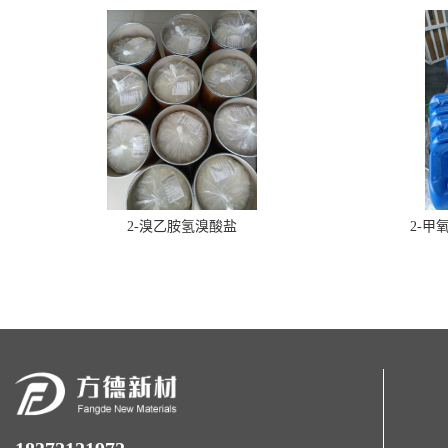
2-溴乙胺氢溴酸盐
2-甲