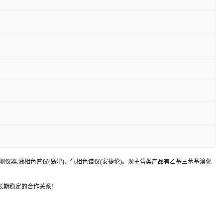
器:液相色普仪(岛津)、气相色谱仪(安捷伦)。现主营类产品有乙基三苯基溴化
长期稳定的合作关系!