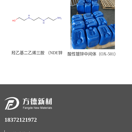
羟乙基二乙烯三胺 （NDE锌
酸性镀锌中间体（OX-501）
镍络合剂）
18372121972