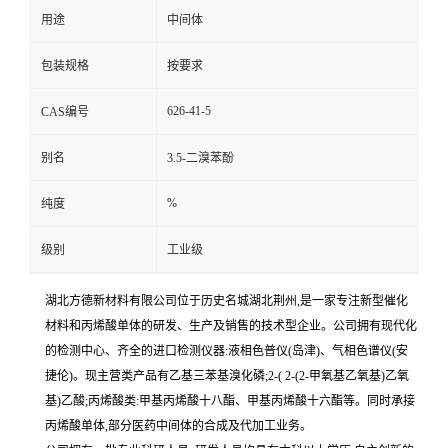
用途
中间体
包装规格
按要求
626-41-5
CAS编号
别名
3.5-二溴苯酚
%
纯度
级别
工业级
湖北方德新材料有限公司位于历史名城湖北荆州,是一家专注新型催化
材料和丙烯酸单体的研发、生产及销售的技术型企业。公司拥有现代化
的检测中心、齐全的进口检测仪器:液相色普仪(岛津)、气相色谱仪(安
捷伦)。现主营类产品有乙基三苯基溴化磷;2-( 2-(2-甲氧基乙氧基)乙氧
基)乙酸;丙烯酸类:甲基丙烯酸十八酯、甲基丙烯酸十六酯等。同时承接
丙烯酸单体,部分医药中间体的合成及代加工业务。