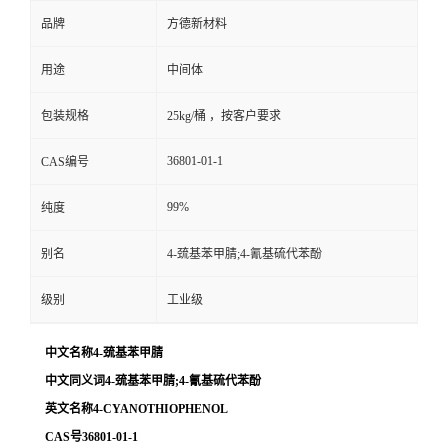
品牌
方德新材料
用途
中间体
包装规格
25kg/桶 ，按客户要求
36801-01-1
CAS编号
99%
纯度
别名
4-巯基苯甲腈;4-氰基硫代苯酚
级别
工业级
中文名称4-巯基苯甲腈
中文同义词4-巯基苯甲腈;4-氰基硫代苯酚
英文名称4-CYANOTHIOPHENOL
CAS号36801-01-1