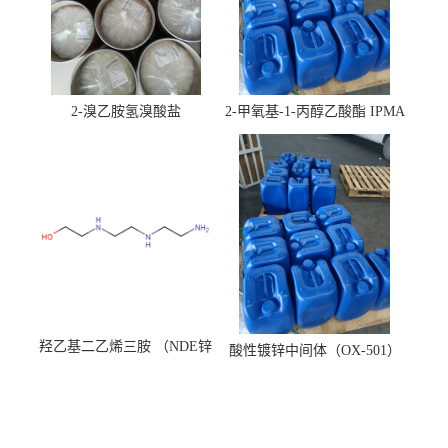
2-溴乙胺氢溴酸盐
2-甲氧基-1-丙醇乙酸酯 IPMA
羟乙基二乙烯三胺 （NDE锌
酸性镀锌中间体（OX-501）
镍络合剂）