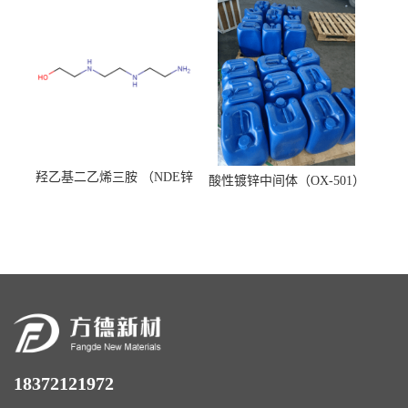
羟乙基二乙烯三胺 （NDE锌
酸性镀锌中间体（OX-501）
镍络合剂）
18372121972