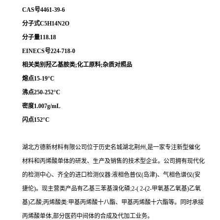
CAS号4461-39-6
分子式C5H14N2O
分子量118.18
EINECS号224-718-0
相关类别羟乙基胺类;化工原料;杂质对照品
熔点15-19°C
沸点250-252°C
密度1.007g/mL
闪点152°C
湖北方德新材料有限公司位于历史名城湖北荆州,是一家专注新型催化
材料和丙烯酸单体的研发、生产及销售的技术型企业。公司拥有现代化
的检测中心、齐全的进口检测仪器:液相色普仪(岛津)、气相色谱仪(安
捷伦)。现主营类产品有乙基三苯基溴化磷;2-( 2-(2-甲氧基乙氧基)乙氧
基)乙酸;丙烯酸类:甲基丙烯酸十八酯、甲基丙烯酸十六酯等。同时承接
丙烯酸单体,部分医药中间体的合成及代加工业务。