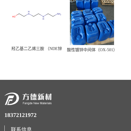
羟乙基二乙烯三胺 （NDE锌
酸性镀锌中间体（OX-501）
镍络合剂）
18372121972
联系信息