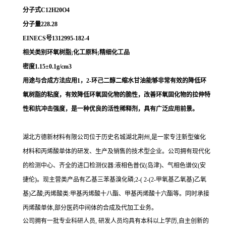
分子式C12H20O4
分子量228.28
EINECS号1312995-182-4
相关类别环氧树脂;化工原料;精细化工品
密度1.15±0.1g/cm3
用途与合成方法应用1，2-环己二醇二缩水甘油能够非常有效的降低环
氧树脂的粘度，有效降低环氧固化物的脆性，改善环氧固化物的拉伸特
性和抗冲击强度，是一种优良的活性稀释剂，具有广泛应用前景。
湖北方德新材料有限公司位于历史名城湖北荆州,是一家专注新型催化
材料和丙烯酸单体的研发、生产及销售的技术型企业。公司拥有现代化
的检测中心、齐全的进口检测仪器:液相色普仪(岛津)、气相色谱仪(安
捷伦)。现主营类产品有乙基三苯基溴化磷;2-( 2-(2-甲氧基乙氧基)乙氧
基)乙酸;丙烯酸类:甲基丙烯酸十八酯、甲基丙烯酸十六酯等。同时承接
丙烯酸单体,部分医药中间体的合成及代加工业务。
公司拥有一批专业科研人员, 研发人员均具有本科以上学历,自主创新的