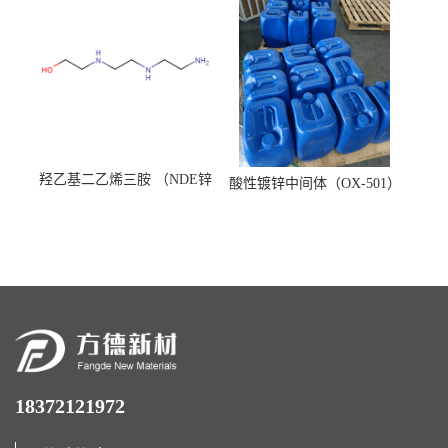
羟乙基二乙烯三胺 （NDE锌
酸性镀锌中间体（OX-501）
镍络合剂）
18372121972