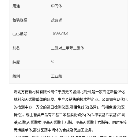
用途
中间体
包装规格
按要求
10366-05-9
CAS编号
别名
二氯对二甲苯二聚体
%
纯度
级别
工业级
湖北方德新材料有限公司位于历史名城湖北荆州,是一家专注新型催化
材料和丙烯酸单体的研发、生产及销售的技术型企业。公司拥有现代化
的检测中心、齐全的进口检测仪器:液相色普仪(岛津)、气相色谱仪(安
捷伦)。现主营类产品有乙基三苯基溴化磷;2-( 2-(2-甲氧基乙氧基)乙氧
基)乙酸;丙烯酸类:甲基丙烯酸十八酯、甲基丙烯酸十六酯等。同时承接
丙烯酸单体,部分医药中间体的合成及代加工业务。