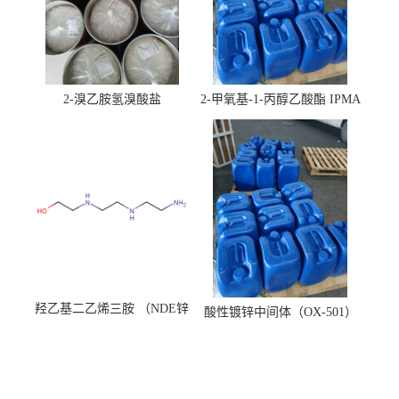
2-溴乙胺氢溴酸盐
2-甲氧基-1-丙醇乙酸酯 IPMA
羟乙基二乙烯三胺 （NDE锌
酸性镀锌中间体（OX-501）
镍络合剂）