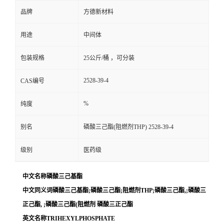
品牌
方德新材料
用途
中间体
包装规格
25公斤/桶 ，可分装
2528-39-4
CAS编号
%
纯度
别名
磷酸三己酯(阻燃剂THP) 2528-39-4
级别
医药级
中文名称磷酸三己基酯
中文同义词磷酸三己基酯;磷酸三己酯;阻燃剂THP;磷酸三己酯,;磷酸三
正己酯, ;磷酸三己酯(阻燃剂 磷酸三正己酯
英文名称TRIHEXYLPHOSPHATE