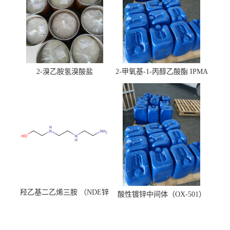
2-溴乙胺氢溴酸盐
2-甲氧基-1-丙醇乙酸酯 IPMA
羟乙基二乙烯三胺 （NDE锌
酸性镀锌中间体（OX-501）
镍络合剂）