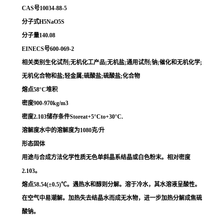
CAS号10034-88-5
分子式H5NaO5S
分子量140.08
EINECS号600-069-2
相关类别生化试剂;无机化工产品;无机盐;通用试剂;钠;催化和无机化学;
无机化合物和盐;轻金属;硫酸盐;硫酸盐;化合物
熔点58°C堆积
密度900-970kg/m3
密度2.103储存条件Storeat+5°Cto+30°C.
溶解度水中的溶解度为1080克/升
形态固体
用途与合成方法化学性质无色单斜晶系结晶或白色粉末。相对密度
2.103。
熔点58.54(±0.5)℃。遇热水和醇则分解。溶于冷水，其水溶液呈酸性。
在空气中易潮解。加热失去结晶水而成无水物，进一步加热分解成焦硫
酸钠。