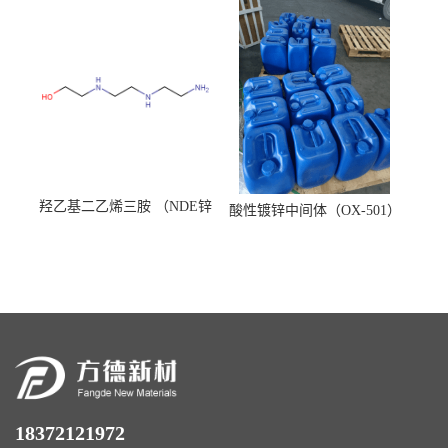
羟乙基二乙烯三胺 （NDE锌
酸性镀锌中间体（OX-501）
镍络合剂）
18372121972