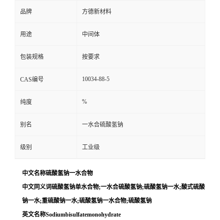
品牌
方德新材料
用途
中间体
包装规格
按要求
10034-88-5
CAS编号
%
纯度
别名
一水合硫酸氢钠
级别
工业级
中文名称硫酸氢钠一水合物
中文同义词硫酸氢钠单水合物;一水合硫酸氢钠;硫酸氢钠一水;酸式硫酸
钠一水;重硫酸钠一水;硫酸氢钠一水合物;硫酸氢钠
英文名称Sodiumbisulfatemonohydrate