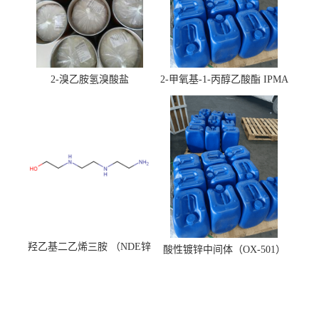
2-溴乙胺氢溴酸盐
2-甲氧基-1-丙醇乙酸酯 IPMA
羟乙基二乙烯三胺 （NDE锌
酸性镀锌中间体（OX-501）
镍络合剂）