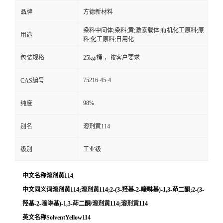
品牌
方德新材料
染料中间体;染料;黄;激素载体;有机化工原料;原
用途
料;化工原料;日用化
包装规格
25kg/桶 ，按客户要求
75216-45-4
CAS编号
98%
纯度
别名
溶剂黄114
级别
工业级
中文名称溶剂黄114
中文同义词溶剂黄114;溶剂黄114;2-(3-羟基-2-喹啉基)-1,3-茚二酮;2-(3-
羟基-2-喹啉基)-1,3-茚二酮/溶剂黄114;溶剂黄114
英文名称SolventYellow114