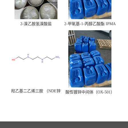
2-溴乙胺氢溴酸盐
2-甲氧基-1-丙醇乙酸酯 IPMA
羟乙基二乙烯三胺 （NDE锌
酸性镀锌中间体（OX-501）
镍络合剂）