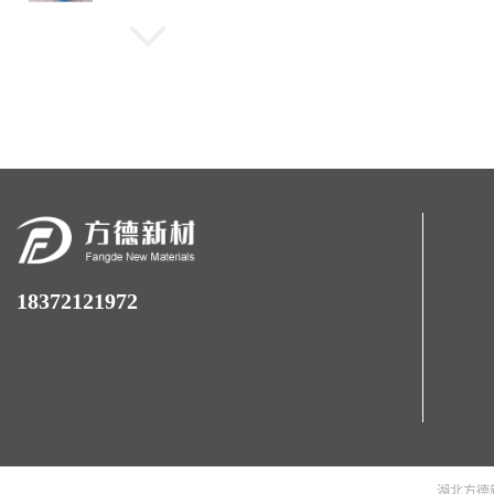
丁二酸二己酯磺酸钠
(MA-80) 优势供应
79%-81%
对苯二酚二羟乙基醚
HQEE
聚二硫二丙烷磺酸钠；
SPS 现货供应
18372121972
对叔丁基苯基缩水甘油醚
(XY693)
3-己炔-2,5-二醇 78% -
湖北方德