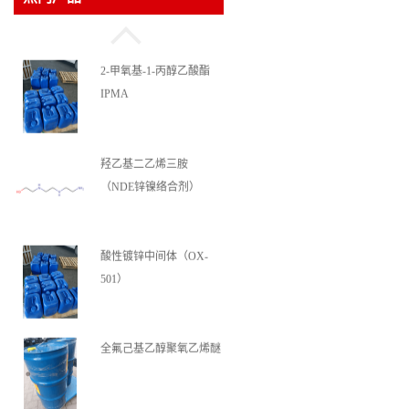
2-甲氧基-1-丙醇乙酸酯
IPMA
羟乙基二乙烯三胺
（NDE锌镍络合剂）
酸性镀锌中间体（OX-
501）
全氟己基乙醇聚氧乙烯醚