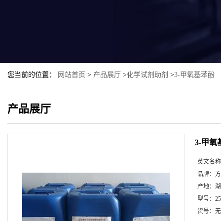
您当前的位置：
网站首页
>
产品展厅
>
化学试剂助剂
>
3-甲氧基苯酚
产品展厅
3-甲
英文名称
品牌：
方
产地：
湖
型号：
2
货号：
无