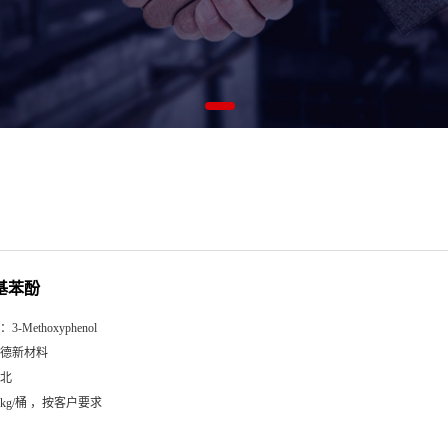
氧基苯酚
：
3-Methoxyphenol
德新材料
北
5kg/桶 ，按客户要求