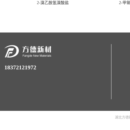
2-溴乙胺氢溴酸盐
2-甲
18372121972
湖北方德