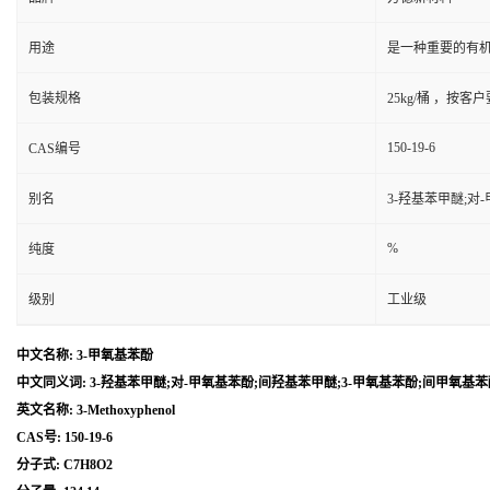
用途
是一种重要的有
包装规格
25kg/桶 ，按客
150-19-6
CAS编号
别名
3-羟基苯甲醚;对
%
纯度
级别
工业级
中文名称: 3-甲氧基苯酚
中文同义词: 3-羟基苯甲醚;对-甲氧基苯酚;间羟基苯甲醚;3-甲氧基苯酚;间甲氧基苯
英文名称: 3-Methoxyphenol
CAS号: 150-19-6
分子式: C7H8O2