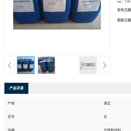
cas：
150
发布日期
更新日期
产品详请
产地
湖北
货号
无
品牌
方德新材料