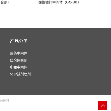
络合剂）
酸性镀锌中间体（OX-501）
产品分类
医药中间体
硅烷偶联剂
电镀中间体
化学试剂助剂
商务网