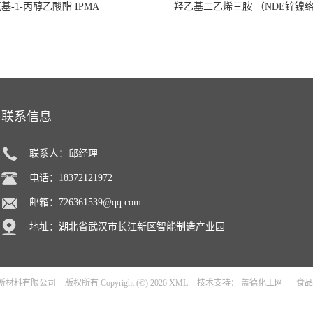
氧基-1-丙醇乙酸酯 IPMA
羟乙基二乙烯三胺 （NDE锌镍
联系信息
联系人：邱经理
电话：18372121972
邮箱：
726361539@qq.com
地址：湖北省武汉市长江新区智能制造产业园
新材料有限公司
版权所有 Copyright (©) 2026
XML
技术支持：
盖德化工网
食品