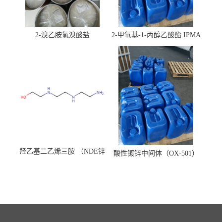
2-溴乙胺氢溴酸盐
2-甲氧基-1-丙醇乙酸酯 IPMA
羟乙基二乙烯三胺 （NDE锌
酸性镀锌中间体（OX-501）
镍络合剂）