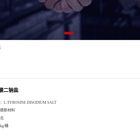
盐
氨酸二钠盐
：
L-TYROSINE DISODIUM SALT
德新材料
北
5kg/桶