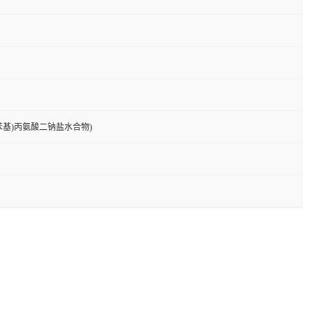
-羟苯基)丙氨酸二钠盐水合物)