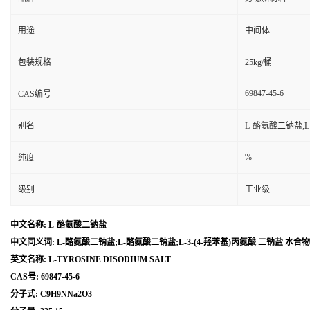
用途
中间体
包装规格
25kg/桶
69847-45-6
CAS编号
别名
L-酪氨酸二钠盐;L
%
纯度
级别
工业级
中文名称: L-酪氨酸二钠盐
中文同义词: L-酪氨酸二钠盐;L-酪氨酸二钠盐;L-3-(4-羟苯基)丙氨酸 二钠盐 水合
英文名称: L-TYROSINE DISODIUM SALT
CAS号: 69847-45-6
分子式: C9H9NNa2O3