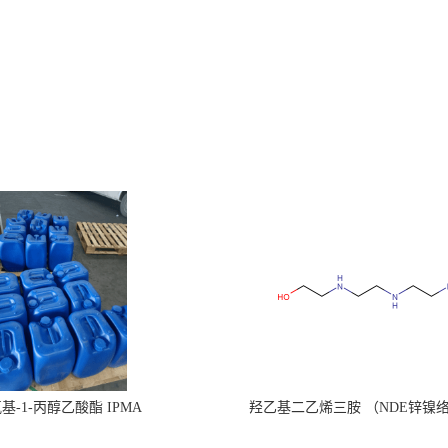
氧基-1-丙醇乙酸酯 IPMA
羟乙基二乙烯三胺 （NDE锌镍