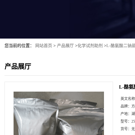
您当前的位置：
网站首页
>
产品展厅
>
化学试剂助剂
>
L-酪氨酸二钠
产品展厅
L-酪
英文名称
品牌：
方
产地：
湖
型号：
2
货号：
无