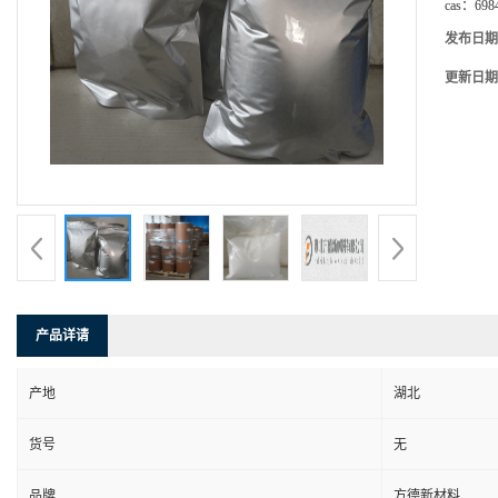
cas：
698
发布日期
更新日期
产品详请
产地
湖北
货号
无
品牌
方德新材料