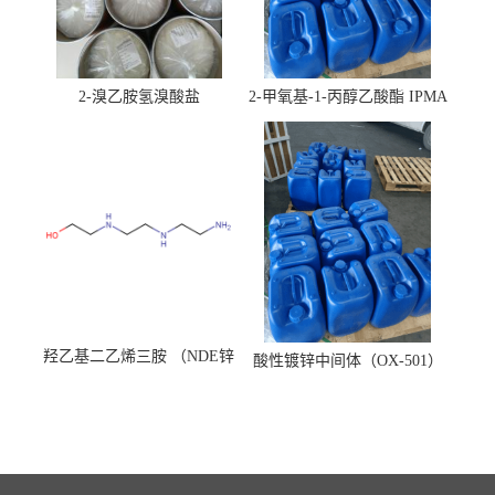
2-溴乙胺氢溴酸盐
2-甲氧基-1-丙醇乙酸酯 IPMA
羟乙基二乙烯三胺 （NDE锌
酸性镀锌中间体（OX-501）
镍络合剂）