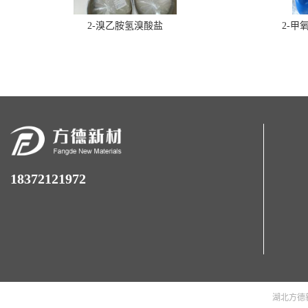
2-溴乙胺氢溴酸盐
2-甲
18372121972
湖北方德