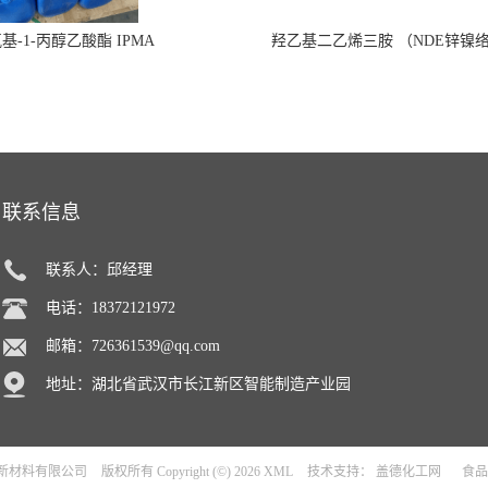
氧基-1-丙醇乙酸酯 IPMA
羟乙基二乙烯三胺 （NDE锌镍
联系信息
联系人：邱经理
电话：18372121972
邮箱：
726361539@qq.com
地址：湖北省武汉市长江新区智能制造产业园
新材料有限公司
版权所有 Copyright (©) 2026
XML
技术支持：
盖德化工网
食品