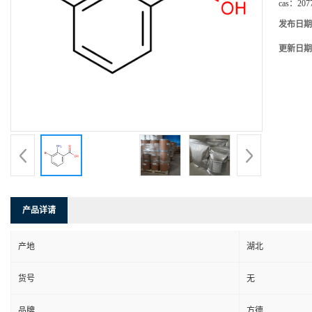
cas：
207
发布日期
更新日期
产品详请
产地
湖北
货号
无
品牌
方德