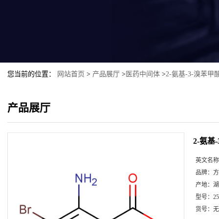
您当前的位置：
网站首页
>
产品展厅
>
医药中间体
>
2-氨基-3-溴苯甲
产品展厅
2-氨基
英文名称
品牌：
方
产地：
湖
型号：
2
货号：
无