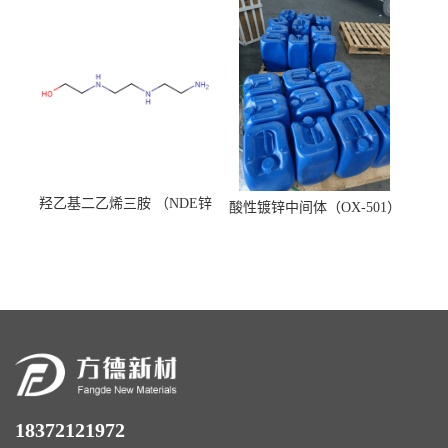
羟乙基二乙烯三胺 （NDE锌
酸性镀锌中间体（OX-501）
镍络合剂）
18372121972