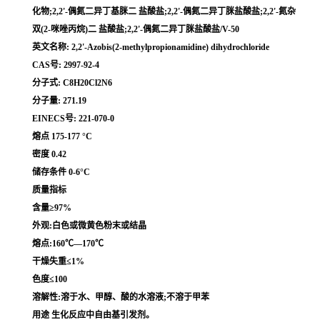
化物;2,2'-偶氮二异丁基脒二 盐酸盐;2,2'-偶氮二异丁脒盐酸盐;2,2'-氮杂
双(2-咪唑丙烷)二 盐酸盐;2,2'-偶氮二异丁脒盐酸盐/V-50
英文名称: 2,2'-Azobis(2-methylpropionamidine) dihydrochloride
CAS号: 2997-92-4
分子式: C8H20Cl2N6
分子量: 271.19
EINECS号: 221-070-0
熔点 175-177 °C
密度 0.42
储存条件 0-6°C
质量指标
含量≥97%
外观:白色或微黄色粉末或结晶
熔点:160℃—170℃
干燥失重≤1%
色度≤100
溶解性:溶于水、甲醇、酸的水溶液;不溶于甲苯
用途 生化反应中自由基引发剂。