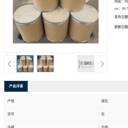
纯度：
98
cas：
98-
发布日期
更新日期
产品详请
产地
湖北
货号
无
品牌
方德