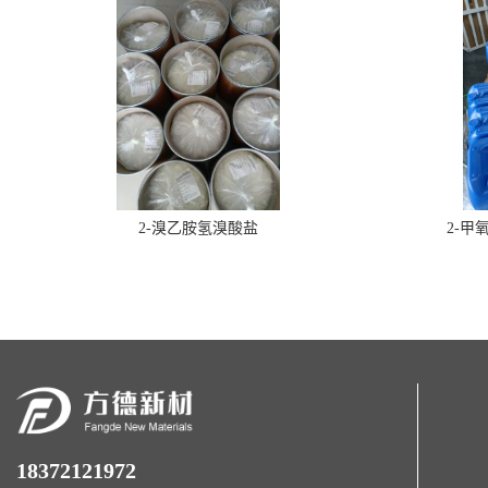
2-溴乙胺氢溴酸盐
2-甲
18372121972