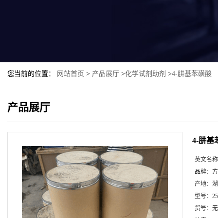
您当前的位置：
网站首页
>
产品展厅
>
化学试剂助剂
>
4-肼基苯磺酸
产品展厅
4-肼
英文名称
品牌：
方
产地：
湖
型号：
2
货号：
无