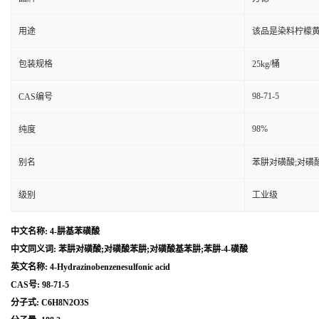
用途
该品是染料柠檬黄
包装规格
25kg/桶
98-71-5
CAS编号
98%
纯度
别名
苯肼对磺酸;对磺酸
级别
工业级
中文名称: 4-肼基苯磺酸
中文同义词: 苯肼对磺酸;对磺酸苯肼;对磺酸基苯肼;苯肼-4-磺酸
英文名称: 4-Hydrazinobenzenesulfonic acid
CAS号: 98-71-5
分子式: C6H8N2O3S