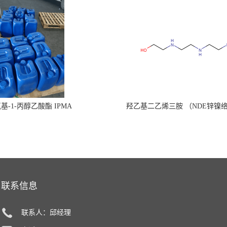
氧基-1-丙醇乙酸酯 IPMA
羟乙基二乙烯三胺 （NDE锌镍
联系信息
联系人：邱经理