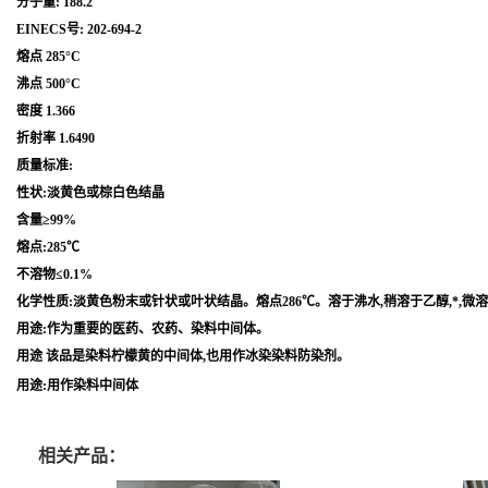
分子量: 188.2
EINECS号: 202-694-2
熔点 285°C
沸点 500°C
密度 1.366
折射率 1.6490
质量标准:
性状:淡黄色或棕白色结晶
含量≥99%
熔点:285℃
不溶物≤0.1%
化学性质:淡黄色粉末或针状或叶状结晶。熔点286℃。溶于沸水,稍溶于乙醇,*,微
用途:作为重要的医药、农药、染料中间体。
用途 该品是染料柠檬黄的中间体,也用作冰染染料防染剂。
用途:用作染料中间体
相关产品：