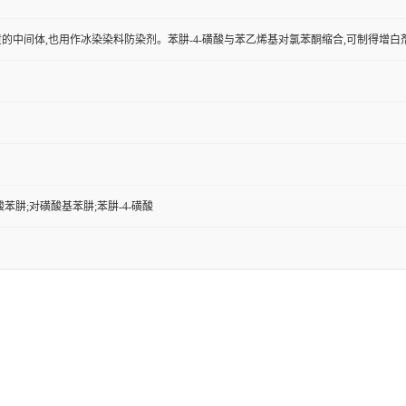
的中间体,也用作冰染染料防染剂。苯肼-4-磺酸与苯乙烯基对氯苯酮缩合,可制得增白剂提
苯肼;对磺酸基苯肼;苯肼-4-磺酸