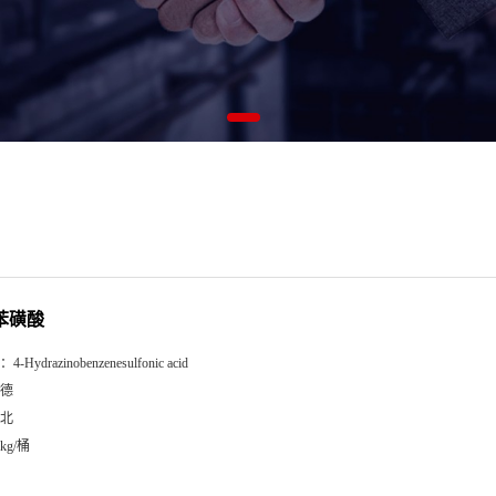
基苯磺酸
：
4-Hydrazinobenzenesulfonic acid
德
北
5kg/桶