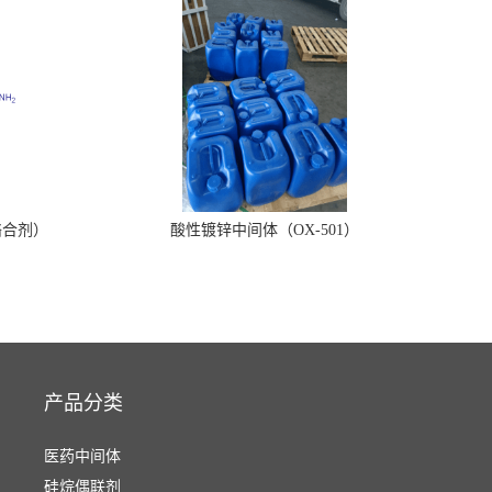
络合剂）
酸性镀锌中间体（OX-501）
产品分类
医药中间体
硅烷偶联剂