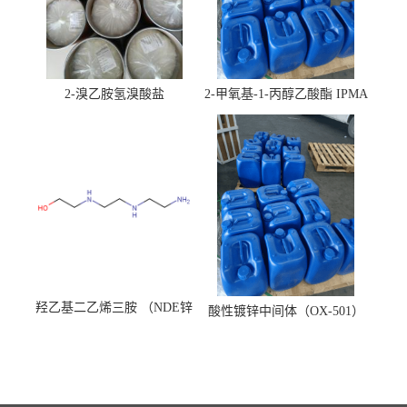
2-溴乙胺氢溴酸盐
2-甲氧基-1-丙醇乙酸酯 IPMA
羟乙基二乙烯三胺 （NDE锌
酸性镀锌中间体（OX-501）
镍络合剂）