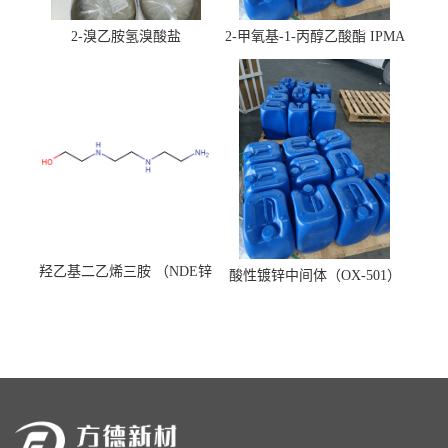
2-溴乙胺氢溴酸盐
2-甲氧基-1-丙醇乙酸酯 IPMA
羟乙基二乙烯三胺 （NDE锌
酸性镀锌中间体（OX-501）
镍络合剂）