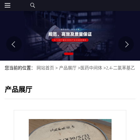
您当前的位置：
网站首页
>
产品展厅
>
医药中间体
>
2,4-二氯苯基乙
酸
产品展厅