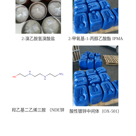
2-溴乙胺氢溴酸盐
2-甲氧基-1-丙醇乙酸酯 IPMA
羟乙基二乙烯三胺 （NDE锌
酸性镀锌中间体（OX-501）
镍络合剂）